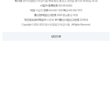
회사명
영어조합법인 태경식품
주소
충남 홍성군 광천읍 충서로 453번길 16-16
사업자 등록번호
502-86-41063
대표
이성찬
전화
041-642-7100
팩스
041-642-7373
통신판매업신고번호
2009-충남홍성-32호
개인정보관리책임자
이준희
부가통신사업신고번호
12345호
Copyright © 2001-2013 영어조합법인 태경식품 . All Rights Reserved.
상단으로