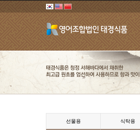
선물용
식탁용