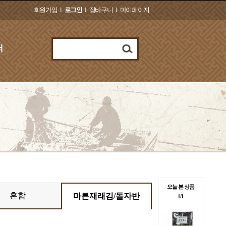
회원가입
l
로그인
l
장바구니
l
마이페이지
오늘 본 상품
혼합
마른재래김/돌자반
1/1