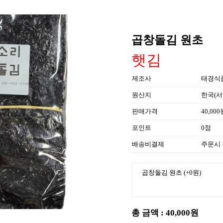
곱창돌김 원초
햇김
제조사
태경식
원산지
한국(서
판매가격
40,000
포인트
0점
배송비결제
주문시
곱창돌김 원초
(+0원)
총 금액 :
40,000원