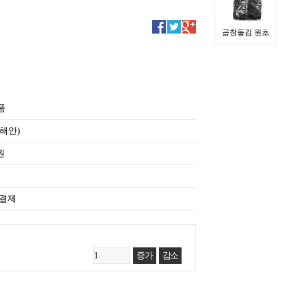
곱창돌김 원초
품
해안)
원
 결제
증가
감소